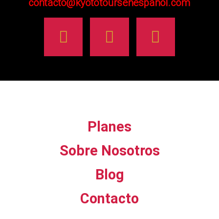
contacto@kyototoursenespanol.com
Planes
Sobre Nosotros
Blog
Contacto